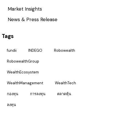
Market Insights
News & Press Release
Tags
fundii
INDEGO
Robowealth
RobowealthGroup
WealthEcosystem
WealthManagement
WealthTech
กองทุน
การลงทุน
ตลาดหุ้น
ลงทุน