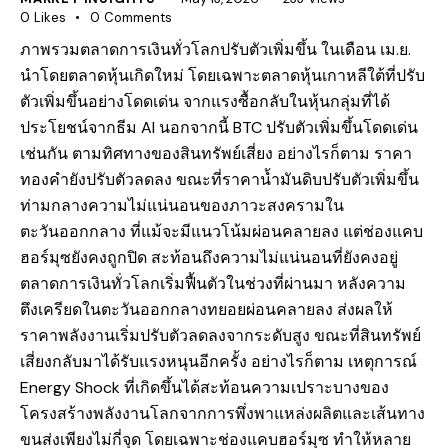
0
Likes
0
Comments
ภาพรวมตลาดการเงินทั่วโลกปรับตัวเพิ่มขึ้น ในเดือน เม.ย.
นำโดยตลาดหุ้นเกิดใหม่ โดยเฉพาะตลาดหุ้นเกาหลีใต้ที่ปรับ
ตัวเพิ่มขึ้นอย่างโดดเด่น จากแรงซื้อกลับในหุ้นกลุ่มที่ได้
ประโยชน์จากธีม AI นอกจากนี้ BTC ปรับตัวเพิ่มขึ้นโดดเด่น
เช่นกัน ตามทิศทางของสินทรัพย์เสี่ยง อย่างไรก็ตาม ราคา
ทองคำยังปรับตัวลดลง ขณะที่ราคาน้ำมันดิบปรับตัวเพิ่มขึ้น
ท่ามกลางความไม่แน่นอนของภาวะสงครามใน
ตะวันออกกลาง ที่แม้จะมีแนวโน้มผ่อนคลายลง แต่ช่องแคบ
ฮอร์มุซยังคงถูกปิด สะท้อนถึงความไม่แน่นอนที่ยังคงอยู่
ตลาดการเงินทั่วโลกเริ่มฟื้นตัวในช่วงที่ผ่านมา หลังความ
ตึงเครียดในตะวันออกกลางทยอยผ่อนคลายลง ส่งผลให้
ราคาพลังงานเริ่มปรับตัวลดลงจากระดับสูง ขณะที่สินทรัพย์
เสี่ยงกลับมาได้รับแรงหนุนอีกครั้ง อย่างไรก็ตาม เหตุการณ์
Energy Shock ที่เกิดขึ้นได้สะท้อนความเปราะบางของ
โครงสร้างพลังงานโลกจากการพึ่งพาแหล่งผลิตและเส้นทาง
ขนส่งเพียงไม่กี่จุด โดยเฉพาะช่องแคบฮอร์มุซ ทำให้หลาย