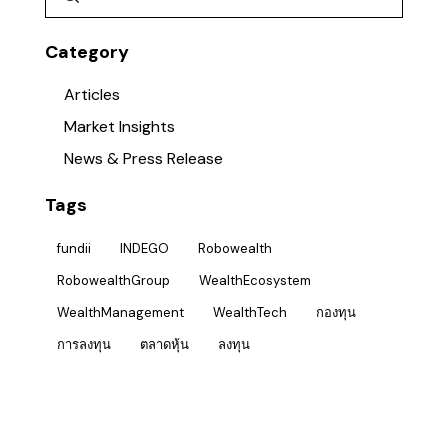
Category
Articles
Market Insights
News & Press Release
Tags
fundii
INDEGO
Robowealth
RobowealthGroup
WealthEcosystem
WealthManagement
WealthTech
กองทุน
การลงทุน
ตลาดหุ้น
ลงทุน